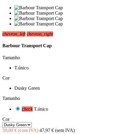
chevron_left
chevron_right
Barbour Transport Cap
Tamanho
T.único
Cor
Dusky Green
Tamanho
check
T.único
Cor
59,00 €
(com IVA)
47,97 €
(sem IVA)