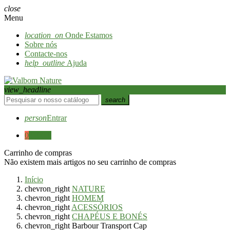
close
Menu
location_on
Onde Estamos
Sobre nós
Contacte-nos
help_outline
Ajuda
view_headline
search
person
Entrar
0
0,00 €
Carrinho de compras
Não existem mais artigos no seu carrinho de compras
Início
chevron_right
NATURE
chevron_right
HOMEM
chevron_right
ACESSÓRIOS
chevron_right
CHAPÉUS E BONÉS
chevron_right
Barbour Transport Cap