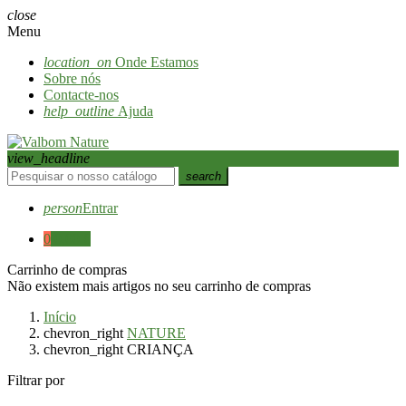
close
Menu
location_on
Onde Estamos
Sobre nós
Contacte-nos
help_outline
Ajuda
view_headline
search
person
Entrar
0
0,00 €
Carrinho de compras
Não existem mais artigos no seu carrinho de compras
Início
chevron_right
NATURE
chevron_right
CRIANÇA
Filtrar por