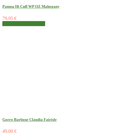
Pampa Hi Cuff WP OZ Mahogany
79,95 €
Detalhes
Ver detalhes
Gorro Barbour Claudia Fairisle
49,00 €