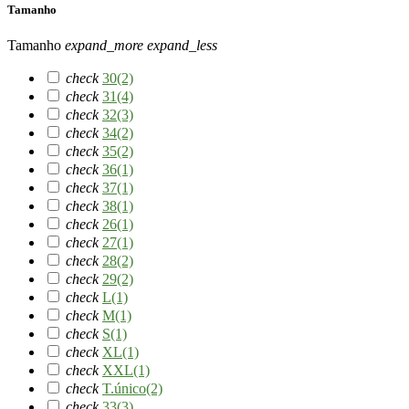
Tamanho
Tamanho
expand_more
expand_less
check
30
(2)
check
31
(4)
check
32
(3)
check
34
(2)
check
35
(2)
check
36
(1)
check
37
(1)
check
38
(1)
check
26
(1)
check
27
(1)
check
28
(2)
check
29
(2)
check
L
(1)
check
M
(1)
check
S
(1)
check
XL
(1)
check
XXL
(1)
check
T.único
(2)
check
33
(3)