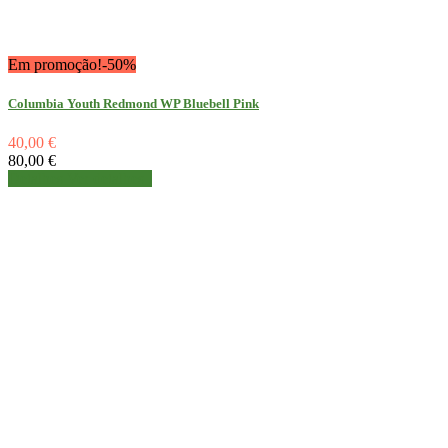
Em promoção!
-50%
Columbia Youth Redmond WP Bluebell Pink
40,00 €
80,00 €
Detalhes
Ver detalhes