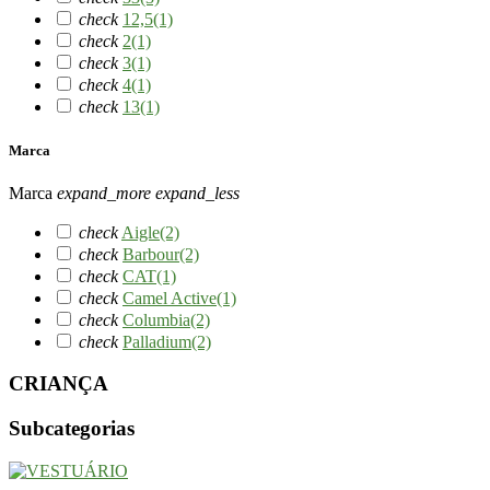
check
12,5
(1)
check
2
(1)
check
3
(1)
check
4
(1)
check
13
(1)
Marca
Marca
expand_more
expand_less
check
Aigle
(2)
check
Barbour
(2)
check
CAT
(1)
check
Camel Active
(1)
check
Columbia
(2)
check
Palladium
(2)
CRIANÇA
Subcategorias