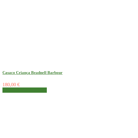
Casaco Criança Beadnell Barbour
180,00 €
Detalhes
Ver detalhes