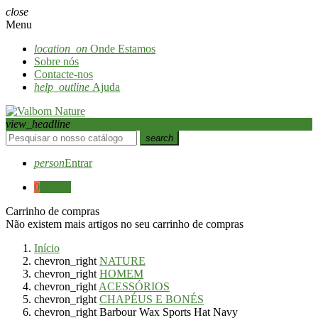
close
Menu
location_on
Onde Estamos
Sobre nós
Contacte-nos
help_outline
Ajuda
view_headline
search
person
Entrar
0
0,00 €
Carrinho de compras
Não existem mais artigos no seu carrinho de compras
Início
chevron_right
NATURE
chevron_right
HOMEM
chevron_right
ACESSÓRIOS
chevron_right
CHAPÉUS E BONÉS
chevron_right
Barbour Wax Sports Hat Navy