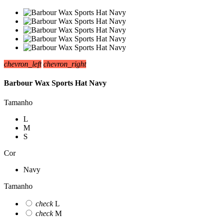
chevron_left
chevron_right
Barbour Wax Sports Hat Navy
Tamanho
L
M
S
Cor
Navy
Tamanho
check
L
check
M