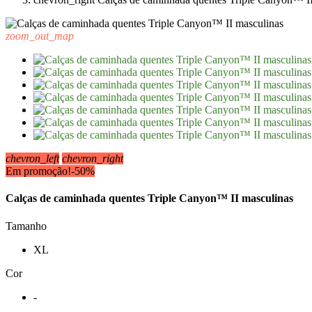
zoom_out_map
chevron_left
chevron_right
Em promoção!
-50%
Calças de caminhada quentes Triple Canyon™ II masculinas
Tamanho
XL
Cor
-