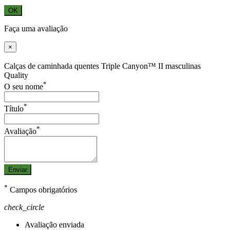
OK
Faça uma avaliação
×
Calças de caminhada quentes Triple Canyon™ II masculinas
Quality
*
O seu nome
*
Título
*
Avaliação
Enviar
*
Campos obrigatórios
check_circle
Avaliação enviada