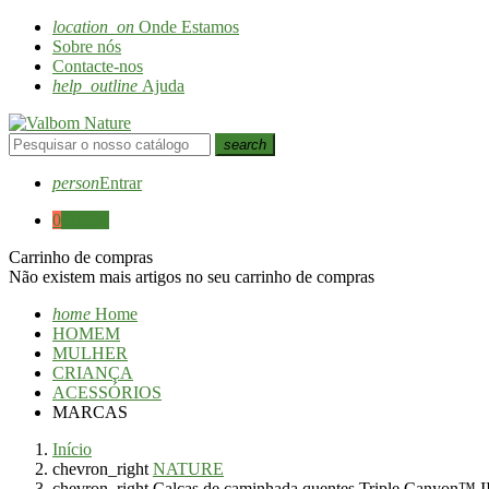
location_on
Onde Estamos
Sobre nós
Contacte-nos
help_outline
Ajuda
search
person
Entrar
0
0,00 €
Carrinho de compras
Não existem mais artigos no seu carrinho de compras
home
Home
HOMEM
MULHER
CRIANÇA
ACESSÓRIOS
MARCAS
Início
chevron_right
NATURE
chevron_right
Calças de caminhada quentes Triple Canyon™ II