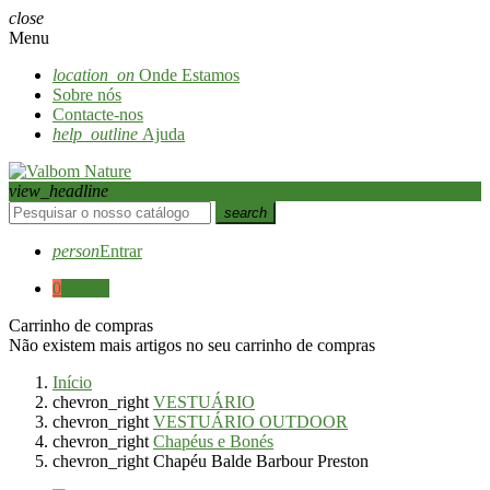
close
Menu
location_on
Onde Estamos
Sobre nós
Contacte-nos
help_outline
Ajuda
view_headline
search
person
Entrar
0
0,00 €
Carrinho de compras
Não existem mais artigos no seu carrinho de compras
Início
chevron_right
VESTUÁRIO
chevron_right
VESTUÁRIO OUTDOOR
chevron_right
Chapéus e Bonés
chevron_right
Chapéu Balde Barbour Preston