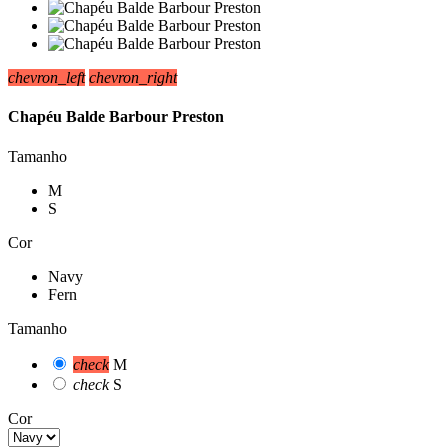
chevron_left
chevron_right
Chapéu Balde Barbour Preston
Tamanho
M
S
Cor
Navy
Fern
Tamanho
check
M
check
S
Cor