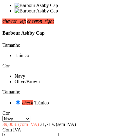
chevron_left
chevron_right
Barbour Ashby Cap
Tamanho
T.único
Cor
Navy
Olive/Brown
Tamanho
check
T.único
Cor
39,00 €
(com IVA)
31,71 €
(sem IVA)
Com IVA