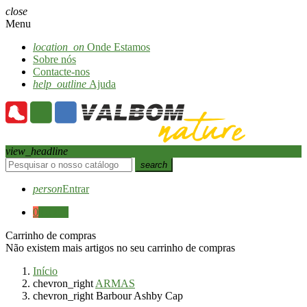
close
Menu
location_on
Onde Estamos
Sobre nós
Contacte-nos
help_outline
Ajuda
view_headline
search
person
Entrar
0
0,00 €
Carrinho de compras
Não existem mais artigos no seu carrinho de compras
Início
chevron_right
ARMAS
chevron_right
Barbour Ashby Cap